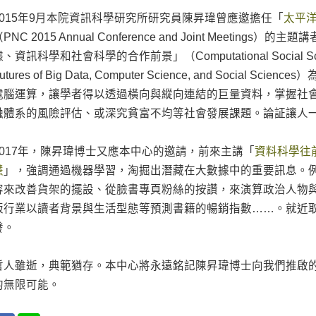
2015年9月本院資訊科學研究所研究員陳昇瑋曾應邀擔任「
太平
PNC 2015 Annual Conference and Joint Meetin
、資訊科學和社會科學的合作前景」（Computational Social Science
utures of Big Data, Computer Science, and Social
電腦運算，讓學者得以透過橫向與縱向連結的巨量資料，掌握社
融體系的風險評估、或深究貧富不均等社會發展課題。論証讓人
2017年，陳昇瑋博士又應本中心的邀請，前來主講「
資料科學往
慧
」，強調通過機器學習，淘掘出潛藏在大數據中的重要訊息。
容來改善貨架的擺設、從臉書專頁粉絲的按讚，來演算政治人物
版行業以讀者背景與生活型態等預測書籍的暢銷指數……。就近
發。
哲人雖逝，典範猶存。本中心將永遠銘記陳昇瑋博士向我們推啟的
的無限可能。