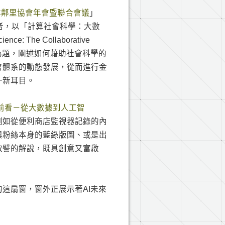
洋鄰里協會年會暨聯合會議
」
gs）的主題講者，以「計算社會科學：大數
: The Collaborative
 Sciences）為題，闡述如何藉助社會科學的
會體系的動態發展，從而進行金
一新耳目。
前看－從大數據到人工智
例如從便利商店監視器記錄的內
與粉絲本身的藍綠版圖、或是出
取譬的解說，既具創意又富啟
這扇窗，窗外正展示著AI未來