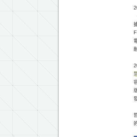
（
據
F