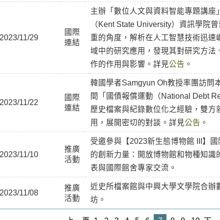
主辦「數位人文與資料智能專題講座
（Kent State University）
國際
2023/11/29
重的角度，解析在人工智慧技術迅速
連結
域中的研究應用，發現其對研究方法
作的作用與影響。詳見
公告
。
韓國學者Samgyun Oh教授率團訪問本
間「國債報償運動（National Debt Re
國際
2023/11/22
連結
歷史檔案與紀錄數位化之經驗，雙方
用，展開密切的對談。詳見
公告
。
受邀參與【2023新生態博物館 III
推廣
2023/11/10
的創新力量：開放博物館和物種知識
活動
表與國際館舍專家交流。
近史所檔案館與中興大學文學院合辦
推廣
2023/11/08
活動
坊。