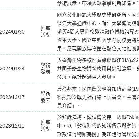
學術展示，帶領大眾體驗創新知識。
國立彰化師範大學歷史學研究所、國
淡江大學通識中心、輔仁大學博物館
推廣
2024/01/30
系等4間大專院校邀請數位博物館專
活動
逢甲大學、國立中興大學等院校更將
用，展現開放博物館在數位文化推廣
與臺灣生物多樣性資訊聯盟(TBIA)於
學術
2024/01/24
共同舉辦生物資料應用與挑戰論壇，
發表
發展，總計超過百人參與。
農為邦本：民國農業經濟加值計畫(1940
學術
2023/12/17
科技部冷戰史社群線上讀書會，主講
發表
見介紹」。
於知識建構・數位博物館—歐盟Takin
推廣
2023/12/11
中，以「數位時代的知識傳承與鏈結
活動
族數位博物館為例」為題進行講座發