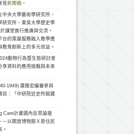
詳見
新聞稿。
立中央大學藝術學研究所、
學研究所、東吳大學歷史學
案於課堂進行推廣與交流。
平台的策展服務融入教學應
與教育創新上的多元效益。
2024動物行為暨生態研討會
分享資料的應用挑戰與未來
-1949) 蕭雅宏編審參與
題目：「中研院近史所館藏
g Care計畫國內反思論壇
－－以開放博物館Ｘ原住民
表。