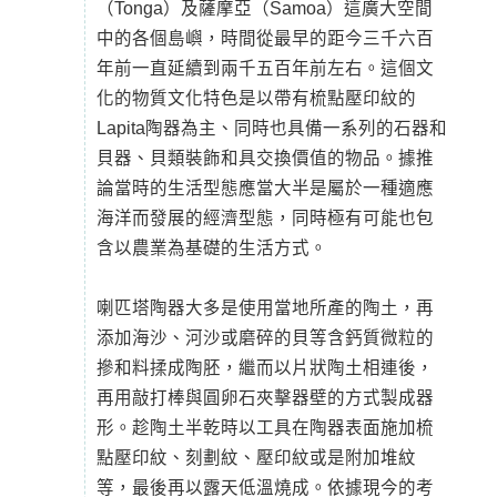
（Tonga）及薩摩亞（Samoa）這廣大空間
中的各個島嶼，時間從最早的距今三千六百
年前一直延續到兩千五百年前左右。這個文
化的物質文化特色是以帶有梳點壓印紋的
Lapita陶器為主、同時也具備一系列的石器和
貝器、貝類裝飾和具交換價值的物品。據推
論當時的生活型態應當大半是屬於一種適應
海洋而發展的經濟型態，同時極有可能也包
含以農業為基礎的生活方式。
喇匹塔陶器大多是使用當地所產的陶土，再
添加海沙、河沙或磨碎的貝等含鈣質微粒的
摻和料揉成陶胚，繼而以片狀陶土相連後，
再用敲打棒與圓卵石夾擊器壁的方式製成器
形。趁陶土半乾時以工具在陶器表面施加梳
點壓印紋、刻劃紋、壓印紋或是附加堆紋
等，最後再以露天低溫燒成。依據現今的考