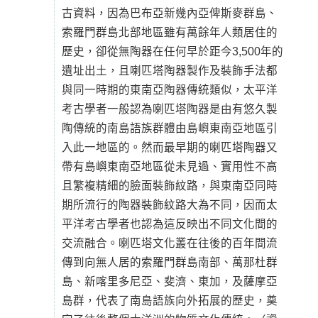
古資料，因為巴布亞新幾內亞俾斯麥群島、
索羅門群島北部地區雖有萬餘年人類居住的
歷史，卻從無陶器在任何早於距今3,500年的
遺址出土，且喇匹塔陶器製作及裝飾手法都
與同一時期的東南亞陶器傳統類似，太平洋
考古學者一般認為喇匹塔陶器是由有悠久製
陶傳統的南島語族群體由島嶼東南亞地區引
入此一地區的。然而最早期的喇匹塔陶器又
帶有島嶼東南亞地區從未見過、實用性不高
且繁複精細的臉面裝飾紋路，與東南亞同時
期所流行的陶器裝飾紋路大為不同，因而太
平洋考古學者也認為這反映出不同文化間的
交流融合。喇匹塔文化叢在往後的百年間流
傳到向無人居的索羅門群島南部、萬那杜群
島、新喀里多尼亞、斐濟、東加，及薩摩亞
島群，代表了南島語族向外拓展的歷史，奠