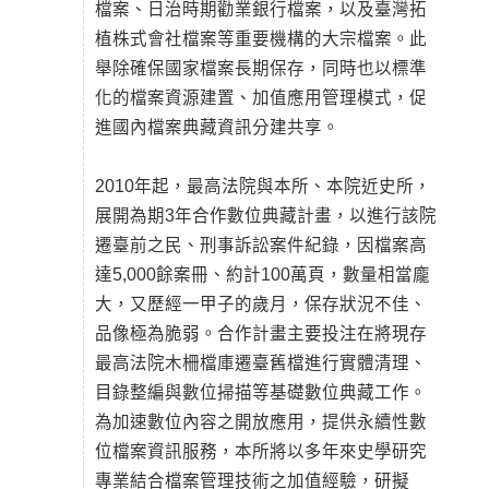
檔案、日治時期勸業銀行檔案，以及臺灣拓
植株式會社檔案等重要機構的大宗檔案。此
舉除確保國家檔案長期保存，同時也以標準
化的檔案資源建置、加值應用管理模式，促
進國內檔案典藏資訊分建共享。
2010年起，最高法院與本所、本院近史所，
展開為期3年合作數位典藏計畫，以進行該院
遷臺前之民、刑事訴訟案件紀錄，因檔案高
達5,000餘案冊、約計100萬頁，數量相當龐
大，又歷經一甲子的歲月，保存狀況不佳、
品像極為脆弱。合作計畫主要投注在將現存
最高法院木柵檔庫遷臺舊檔進行實體清理、
目錄整編與數位掃描等基礎數位典藏工作。
為加速數位內容之開放應用，提供永續性數
位檔案資訊服務，本所將以多年來史學研究
專業結合檔案管理技術之加值經驗，研擬