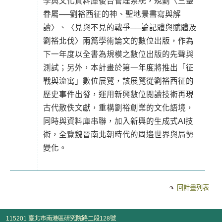
學與文化資料庫後台管理系統，規劃〈三靈
眷屬──劉裕西征的神、聖地景書寫與解
讀〉、〈見與不見的戰爭──論記體與賦體及
劉裕北伐〉兩篇學術論文的數位出版，作為
下一年度以全書為規模之數位出版的先聲與
測試；另外，本計畫於第一年度將推出「征
戰與流寓」數位展覽，該展覽從劉裕西征的
歷史事件出發，運用新興數位閱讀技術再現
古代散佚文獻，重構劉裕創業的文化語境，
同時與資料庫串聯，加入新興的生成式AI技
術，全覽魏晉南北朝時代的周邊世界與局勢
變化。
回計畫列表
115201 臺北市南港區研究院路二段128號