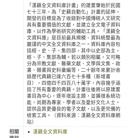
「漢籍全文資料庫計畫」的建置肇始於民國
七十三年，為「史籍自動化」計畫的延伸，
開發的目標是為了收錄對中國傳統人文研究
具有重要價值的文獻，並建立全文電子資料
庫，以作為學術研究的輔助工具。「漢籍全
文資料庫」是目前最具規模、資料統整最為
嚴謹的中文全文資料庫之一。資料庫內容包
括經、史、子、集四部，其中以史部為主，
經、子、集部為輔。若以類別相屬，又可略
分為宗教文獻、醫藥文獻、文學與文集、政
書、類書與史料彙編等，二十餘年來累計收
錄歷代典籍已達六百七十多種（新增書
目），四億四千四百八十萬字，內容幾乎涵
括了所有重要的典籍。計畫往後將以原建置
書目為中心，逐年增設主題，並擴增系統功
能，尚期為專家、學者以及愛好文化人士，
提供品質更優良的電子文獻，以及更完備的
檢索工具。（資料來源：漢籍全文資料庫網
站）
相關
漢籍全文資料庫