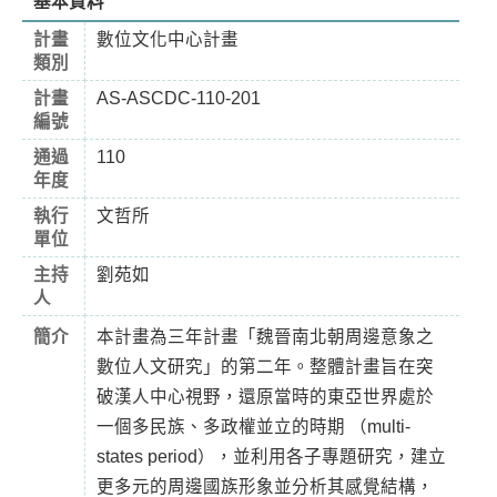
基本資料
計畫
數位文化中心計畫
類別
計畫
AS-ASCDC-110-201
編號
通過
110
年度
執行
文哲所
單位
主持
劉苑如
人
簡介
本計畫為三年計畫「魏晉南北朝周邊意象之
數位人文研究」的第二年。整體計畫旨在突
破漢人中心視野，還原當時的東亞世界處於
一個多民族、多政權並立的時期 （multi-
states period），並利用各子專題研究，建立
更多元的周邊國族形象並分析其感覺結構，