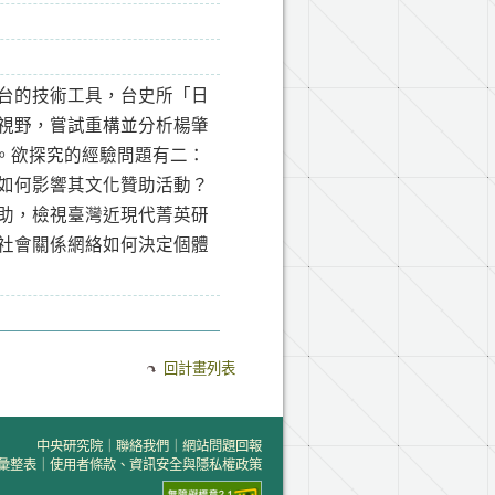
台的技術工具，台史所「日
視野，嘗試重構並分析楊肇
網絡。欲探究的經驗問題有二：
如何影響其文化贊助活動？
助，檢視臺灣近現代菁英研
社會關係網絡如何決定個體
回計畫列表
中央研究院
｜
聯絡我們
｜
網站問題回報
彙整表
｜
使用者條款、資訊安全與隱私權政策