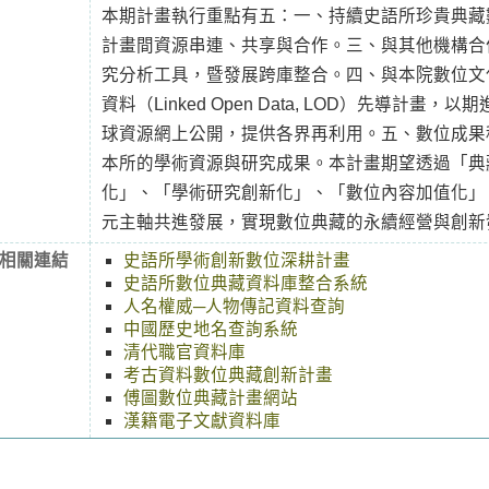
本期計畫執行重點有五：一、持續史語所珍貴典藏
計畫間資源串連、共享與合作。三、與其他機構合
究分析工具，暨發展跨庫整合。四、與本院數位文
資料（Linked Open Data, LOD）先導計畫
球資源網上公開，提供各界再利用。五、數位成果
本所的學術資源與研究成果。本計畫期望透過「典
化」、「學術研究創新化」、「數位內容加值化」
元主軸共進發展，實現數位典藏的永續經營與創新
相關連結
史語所學術創新數位深耕計畫
史語所數位典藏資料庫整合系統
人名權威─人物傳記資料查詢
中國歷史地名查詢系統
清代職官資料庫
考古資料數位典藏創新計畫
傅圖數位典藏計畫網站
漢籍電子文獻資料庫