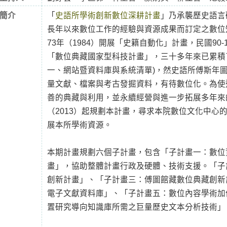
簡介
「
史語所學術創新數位深耕計畫
」乃承襲歷史語言
長年以來數位工作的經驗與資源成果而訂定之數位
73年（1984）開展「史籍自動化」計畫，民國90-10
「數位典藏國家型科技計畫」，三十多年來已累積
一、網站暨資料庫與系統清單)，然史語所傅斯年
量文獻、檔案與考古發掘資料，有待數位化。為使
善的典藏與利用，並永續經營與進一步拓展多年來的
（2013）起規劃本計畫，尋求本院數位文化中心
展本所學術資源。
本期計畫規劃六個子計畫，包含「子計畫一：數位
畫」，協助整體計畫行政及硬體、技術支援。「子
創新計畫」、「子計畫三：傅圖館藏數位典藏創新
電子文獻資料庫」、「子計畫五：數位內容學術加
置研究導向知識庫所需之巨量歷史文本分析技術」