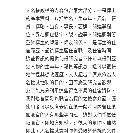
人名權威檔的內容包含兩大部分：一是傳主
的基本資料，包括姓名、生卒年、異名、籍
貫、傳略、出身、專長、著述、關連等欄
位。異名欄包括字、號、謚等。關連欄則著
重於傳主的親屬、師友關係。二是傳主的仕
宦履歷，記錄傳主歷任官職，及任官時間。
這些資訊的提供使得研究者不僅可以得到歷
史人物的生卒年、籍貫等訊息，還可以很快
地掌握其從政經歷，大大超越了原來作為人
名權威控制的目的，因而廣受研究者歡迎。
為了能充分利用這些得之不易的仕宦資料，
我們也曾開發以職官為標的之檢索介面，讓
使用者可以反向去問在某一段時間內曾任某
個職官的人有那些等問題。這對我們掌握低
階職官，如地方知縣，有很大的幫助。雖然
如此，人名權威資料庫仍受限於傳統的文件