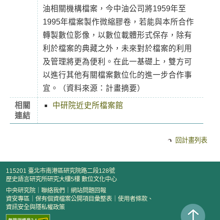
油相關機構檔案，今中油公司將1959年至
1995年檔案製作微縮膠卷，若能與本所合作
轉製數位影像，以數位載體形式保存，除有
利於檔案的典藏之外，未來對於檔案的利用
及管理將更為便利。在此一基礎上，雙方可
以進行其他有關檔案數位化的進一步合作事
宜。（資料來源：計畫摘要）
相關
中研院近史所檔案館
連結
回計畫列表
115201 臺北市南港區研究院路二段128號
歷史語言研究所研究大樓5樓 數位文化中心
中央研究院
｜
聯絡我們
｜
網站問題回報
資安專區
｜
保有個資檔案公開項目彙整表
｜
使用者條款、
資訊安全與隱私權政策