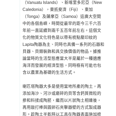
（Vanuatu Islands）、新喀里多尼亞（New
Caledonia），東扺斐濟（Fiji）、東加
（Tonga）及薩摩亞（Samoa）這廣大空間
中的各個島嶼，時間從最早的距今三千六百
年前一直延續到兩千五百年前左右。這個文
化的物質文化特色是以帶有梳點壓印紋的
Lapita陶器為主、同時也具備一系列的石器和
貝器、貝類裝飾和具交換價值的物品。據推
論當時的生活型態應當大半是屬於一種適應
海洋而發展的經濟型態，同時極有可能也包
含以農業為基礎的生活方式。
喇匹塔陶器大多是使用當地所產的陶土，再
添加海沙、河沙或磨碎的貝等含鈣質微粒的
摻和料揉成陶胚，繼而以片狀陶土相連後，
再用敲打棒與圓卵石夾擊器壁的方式製成器
形。趁陶土半乾時以工具在陶器表面施加梳