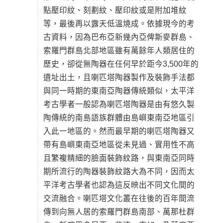
點壓印紋、刻劃紋、壓印紋或是附加堆紋
等，最後再以露天低溫燒成。依據現今的考
古資料，因為巴布亞新幾內亞俾斯麥群島、
索羅門群島北部地區雖有萬餘年人類居住的
歷史，卻從無陶器在任何早於距今3,500年的
遺址出土，且喇匹塔陶器製作及裝飾手法都
與同一時期的東南亞陶器傳統類似，太平洋
考古學者一般認為喇匹塔陶器是由有悠久製
陶傳統的南島語族群體由島嶼東南亞地區引
入此一地區的。然而最早期的喇匹塔陶器又
帶有島嶼東南亞地區從未見過、實用性不高
且繁複精細的臉面裝飾紋路，與東南亞同時
期所流行的陶器裝飾紋路大為不同，因而太
平洋考古學者也認為這反映出不同文化間的
交流融合。喇匹塔文化叢在往後的百年間流
傳到向無人居的索羅門群島南部、萬那杜群