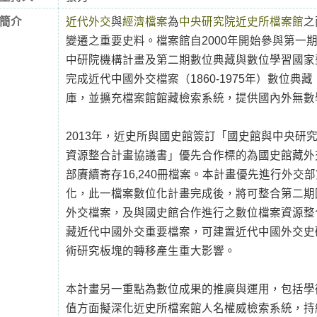
簡介
近代外交
與
經濟檔案
為
中央研究院近史所檔案館
之
變遷之重要史料。檔案館自2000年開始參與第一
中研院機構計畫及第二期數位典藏與數位學習國家
完成近代中國外交檔案（1860-1975年）數位
庫，並擴充檔案館館藏檢索系統，提供國內外無數
2013年，近史所與國史館簽訂「國史館與中央研
資源整合計畫協議書」優先合作標的為國史館藏外交
部賡續寄存16,240冊檔案。本計畫優先進行外交
化，此一檔案數位化計畫完成後，將可整合第二期
外交檔案，及與國史館合作進行之數位檔案資源整
藏近代中國外交重要檔案，可建置近代中國外交史
術研究板塊的轉移產生重大影響。
本計畫另一重點為數位成果的推廣與運用，包括學
值方面擬深化近史所檔案館人名權威檢索系統，持