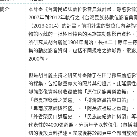
簡介
本計畫《台灣民族誌數位影音典藏計畫：靜態影像
2007年到2012年執行之《台灣民族誌數位影音
（2013-2014）的計畫。前期計畫的數位化內
物館收藏的一批極具特色的民族誌動態影音資料。
所研究員胡台麗從1984年開始，長達二十餘年主
集的動態影音資料，包括不同規格之錄影帶、電影
2000卷。
但是胡台麗主持之研究計畫除了在田野採集動態影
的採集，包括數量龐大的照片與幻燈片。此延續性
靜態影像資料與收藏依據「原住民族祭儀歌舞」、
「賽夏族祭儀之變遷」、「排灣族鼻笛與口笛」、
「卑南族巫師與祭儀」、「阿美族祖屋之重建」、
「外省榮民口述歷史」、「民族誌紀錄片攝製」等
代表性的4000張靜照，分兩年予以數位化（包括
切的後設資料描述。完成後將於網頁中全部開放瀏