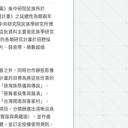
篇》係中研院民族所於
典藏計畫》之延續性為期兩年
容為中央研究院民族學研究所博
這批資料主要是民族學研究
持的各類研究計畫於田野採
片、錄音帶，總數超過
音之外，同時也作靜態影像
計畫的目標為將這些珍貴的
「排灣族祭儀與傳說」、
「原舞者採集與展演」、
「台灣閩南與客家村」、
項目，分類篩選出清晰且具
瀏覽版與典藏版），並作適
覽，並訂定授權使用規則，