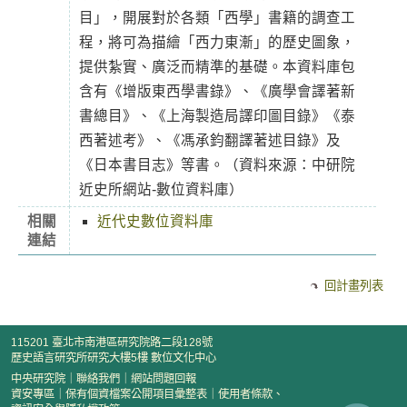
目」，開展對於各類「西學」書籍的調查工
程，將可為描繪「西力東漸」的歷史圖象，
提供紮實、廣泛而精準的基礎。本資料庫包
含有《增版東西學書錄》、《廣學會譯著新
書總目》、《上海製造局譯印圖目錄》《泰
西著述考》、《馮承鈞翻譯著述目錄》及
《日本書目志》等書。（資料來源：中研院
近史所網站-數位資料庫）
相關
近代史數位資料庫
連結
回計畫列表
115201 臺北市南港區研究院路二段128號
歷史語言研究所研究大樓5樓 數位文化中心
中央研究院
｜
聯絡我們
｜
網站問題回報
資安專區
｜
保有個資檔案公開項目彙整表
｜
使用者條款、