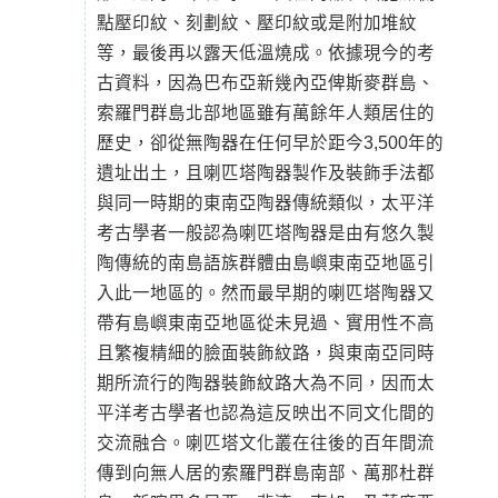
點壓印紋、刻劃紋、壓印紋或是附加堆紋
等，最後再以露天低溫燒成。依據現今的考
古資料，因為巴布亞新幾內亞俾斯麥群島、
索羅門群島北部地區雖有萬餘年人類居住的
歷史，卻從無陶器在任何早於距今3,500年的
遺址出土，且喇匹塔陶器製作及裝飾手法都
與同一時期的東南亞陶器傳統類似，太平洋
考古學者一般認為喇匹塔陶器是由有悠久製
陶傳統的南島語族群體由島嶼東南亞地區引
入此一地區的。然而最早期的喇匹塔陶器又
帶有島嶼東南亞地區從未見過、實用性不高
且繁複精細的臉面裝飾紋路，與東南亞同時
期所流行的陶器裝飾紋路大為不同，因而太
平洋考古學者也認為這反映出不同文化間的
交流融合。喇匹塔文化叢在往後的百年間流
傳到向無人居的索羅門群島南部、萬那杜群