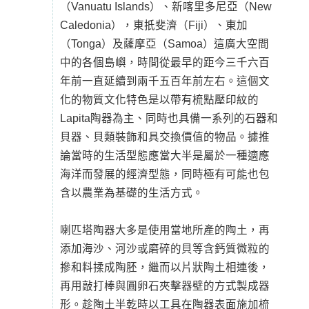
（Vanuatu Islands）、新喀里多尼亞（New
Caledonia），東扺斐濟（Fiji）、東加
（Tonga）及薩摩亞（Samoa）這廣大空間
中的各個島嶼，時間從最早的距今三千六百
年前一直延續到兩千五百年前左右。這個文
化的物質文化特色是以帶有梳點壓印紋的
Lapita陶器為主、同時也具備一系列的石器和
貝器、貝類裝飾和具交換價值的物品。據推
論當時的生活型態應當大半是屬於一種適應
海洋而發展的經濟型態，同時極有可能也包
含以農業為基礎的生活方式。
喇匹塔陶器大多是使用當地所產的陶土，再
添加海沙、河沙或磨碎的貝等含鈣質微粒的
摻和料揉成陶胚，繼而以片狀陶土相連後，
再用敲打棒與圓卵石夾擊器壁的方式製成器
形。趁陶土半乾時以工具在陶器表面施加梳