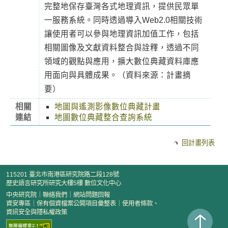
完整地保存臺灣各式地理資訊，提供民眾單
一服務系統。同時透過導入Web2.0相關技術
讓使用者可以參與地理資訊加值工作，包括
相關圖像及文獻資料整合與詮釋，透過不同
領域的觀點與應用，擴大數位典藏資料庫應
用面向與具體成果。（資料來源：計畫摘
要）
相關
地圖與遙測影像數位典藏計畫
連結
地圖數位典藏整合查詢系統
回計畫列表
115201 臺北市南港區研究院路二段128號
歷史語言研究所研究大樓5樓 數位文化中心
中央研究院
｜
聯絡我們
｜
網站問題回報
資安專區
｜
保有個資檔案公開項目彙整表
｜
使用者條款、
資訊安全與隱私權政策