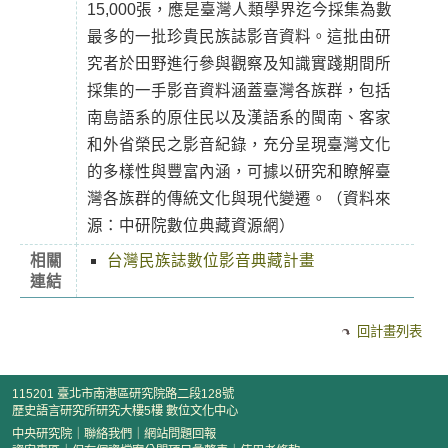
15,000張，應是臺灣人類學界迄今採集為數
最多的一批珍貴民族誌影音資料。這批由研
究者於田野進行參與觀察及知識實踐期間所
採集的一手影音資料涵蓋臺灣各族群，包括
南島語系的原住民以及漢語系的閩南、客家
和外省榮民之影音紀錄，充分呈現臺灣文化
的多樣性與豐富內涵，可據以研究和瞭解臺
灣各族群的傳統文化與現代變遷。（資料來
源：中研院數位典藏資源網）
相關
台灣民族誌數位影音典藏計畫
連結
回計畫列表
115201 臺北市南港區研究院路二段128號
歷史語言研究所研究大樓5樓 數位文化中心
中央研究院
｜
聯絡我們
｜
網站問題回報