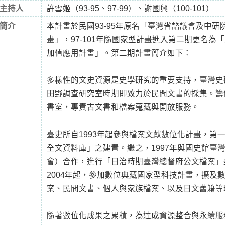
主持人
許雪姬（93-95、97-99）、謝國興（100-101）
簡介
本計畫於民國93-95年原名「臺灣省諮議會及中
畫」，97-101年隨國家型計畫進入第二期更名為
加值應用計畫」。第二期計畫簡介如下：
多樣性的文史資源是史學研究的重要支持，臺灣史
田野調查研究室時期即致力於民間文書的採集。籌
書室，專責古文書和檔案蒐藏與開放服務。
臺史所自1993年起參與檔案文獻數位化計畫，第
全文資料庫」之建置。繼之，1997年與國史館臺
會）合作，進行「日治時期臺灣總督府公文檔案」
2004年起，參加數位典藏國家型科技計畫，擴及
案、民間文書、個人與家族檔案、以及日文舊籍等
隨著數位化成果之累積，為達成資源整合與永續服務