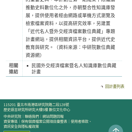
推動史料數位化之外，亦朝整合性知識庫發
展，提供使用者經由網路或單機方式瀏覽及
檢索檔案資料，以提高研究效率，另建置
「近代名人暨外交經濟檔案數位典藏」專題
計畫網站，提供相關資訊平台，提供近代史
教育與研究。（資料來源：中研院數位典藏
資源網）
相關
民國外交經濟檔案暨名人知識庫數位典藏
連結
計畫
回計畫列表
115201 臺北市南港區研究院路二段128號
歷史語言研究所研究大樓5樓 數位文化中心
中央研究院
｜
聯絡我們
｜
網站問題回報
資安專區
｜
保有個資檔案公開項目彙整表
｜
使用者條款、
資訊安全與隱私權政策