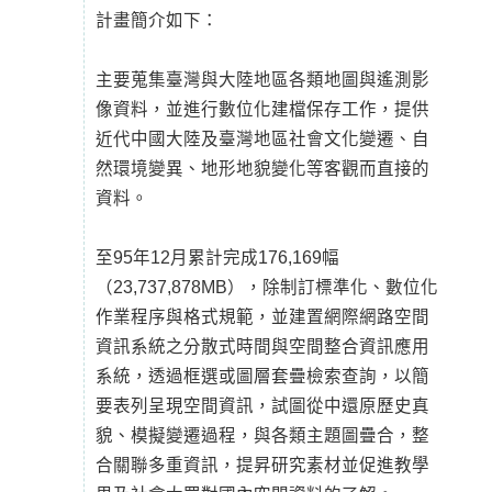
計畫簡介如下：
主要蒐集臺灣與大陸地區各類地圖與遙測影
像資料，並進行數位化建檔保存工作，提供
近代中國大陸及臺灣地區社會文化變遷、自
然環境變異、地形地貌變化等客觀而直接的
資料。
至95年12月累計完成176,169幅
（23,737,878MB），除制訂標準化、數位化
作業程序與格式規範，並建置網際網路空間
資訊系統之分散式時間與空間整合資訊應用
系統，透過框選或圖層套疊檢索查詢，以簡
要表列呈現空間資訊，試圖從中還原歷史真
貌、模擬變遷過程，與各類主題圖疊合，整
合關聯多重資訊，提昇研究素材並促進教學