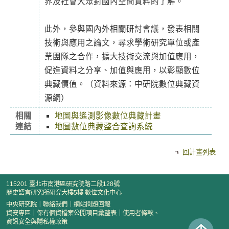
界及社會大眾對國內空間資料的了解。
此外，參與國內外相關研討會議，發表相關
技術與應用之論文，尋求學術研究單位或產
業團隊之合作，擴大技術交流與加值應用，
促進資料之分享、加值與應用，以彰顯數位
典藏價值。（資料來源：中研院數位典藏資
源網）
相關
地圖與遙測影像數位典藏計畫
連結
地圖數位典藏整合查詢系統
回計畫列表
115201 臺北市南港區研究院路二段128號
歷史語言研究所研究大樓5樓 數位文化中心
中央研究院
｜
聯絡我們
｜
網站問題回報
資安專區
｜
保有個資檔案公開項目彙整表
｜
使用者條款、
資訊安全與隱私權政策