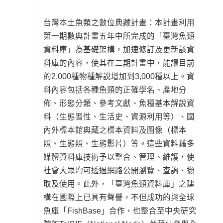
台灣本土魚類之數位典藏計畫：本計畫利用
第一期數典計畫五年中所完成的「臺灣魚類
資料庫」為基礎架構，加速修訂及更新該資
料庫的內容，使其在二期計畫中，能讓目前
的2,000種物種解說增加到3,000種以上。資
料內容包括各種魚類的正確學名、產地分
佈、形態分類、參考文獻、魚種基本解說資
料（生態習性、生活史、資源利用等）、國
內外標本館典藏之標本資料及圖像（標本
照、生態照、生態影片）等。這些資料藉多
媒體資料庫技術予以整合、管理、維護，使
社會大眾均可透過網路公開瀏覽、查詢、擷
取及使用。此外，「臺灣魚類資料庫」之建
構在國際上已具有聲譽，不但成功的與全球
魚庫「FishBase」合作，也整合至中央研究