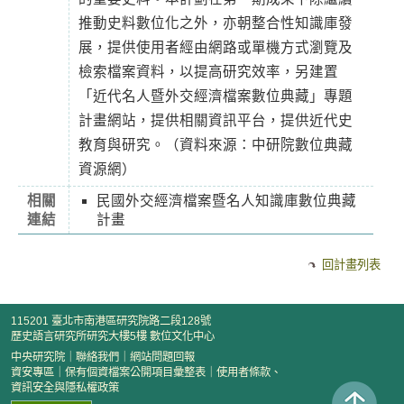
推動史料數位化之外，亦朝整合性知識庫發
展，提供使用者經由網路或單機方式瀏覽及
檢索檔案資料，以提高研究效率，另建置
「近代名人暨外交經濟檔案數位典藏」專題
計畫網站，提供相關資訊平台，提供近代史
教育與研究。（資料來源：中研院數位典藏
資源網）
相關
民國外交經濟檔案暨名人知識庫數位典藏
連結
計畫
回計畫列表
115201 臺北市南港區研究院路二段128號
歷史語言研究所研究大樓5樓 數位文化中心
中央研究院
｜
聯絡我們
｜
網站問題回報
資安專區
｜
保有個資檔案公開項目彙整表
｜
使用者條款、
資訊安全與隱私權政策