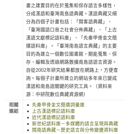
畫之建置目的在於蒐集和保存語言多樣性，
分成漢語和臺灣南島語典藏。漢語典藏又細
分為四個子計畫包括：「閩客語典藏」、
「臺灣國語口音之社會分佈典藏」、「上古
漢語文獻標記語料庫」、「先秦甲骨金文簡
牘語料庫」。「臺灣南島語言典藏」的主要
目的為建立一個數位圖書館，期能蒐集、保
存、編輯及透過網路散播南島語語言資源。
自從2002年研究結果都放在網路上，方便查
詢。每個子計畫所建立的網站多年來已變成
漢語和南島語關鍵的研究工具。（資料來
源：中研院數位典藏資源網）
相關
先秦甲骨金文簡牘詞彙庫
連結
上古漢語標記語料庫
近代漢語標記語料庫
新世紀語料庫－多媒體的語言呈現與典藏
閩南語典藏－歷史語言與分佈變遷資料庫