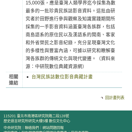
15,000張，應是臺灣人類學界迄今採集為數
最多的一批珍貴民族誌影音資料。這批由研
究者於田野進行參與觀察及知識實踐期間所
採集的一手影音資料涵蓋臺灣各族群，包括
南島語系的原住民以及漢語系的閩南、客家
和外省榮民之影音紀錄，充分呈現臺灣文化
的多樣性與豐富內涵，可據以研究和瞭解臺
灣各族群的傳統文化與現代變遷。（資料來
源：中研院數位典藏資源網）
相關
台灣民族誌數位影音典藏計畫
連結
回計畫列表
115201 臺北市南港區研究院路二段128號
歷史語言研究所研究大樓5樓 數位文化中心
中央研究院
｜
聯絡我們
｜
網站問題回報