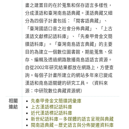
畫之建置目的在於蒐集和保存語言多樣性，
分成漢語和臺灣南島語典藏。漢語典藏又細
分為四個子計畫包括：「閩客語典藏」、
「臺灣國語口音之社會分佈典藏」、「上古
漢語文獻標記語料庫」、「先秦甲骨金文簡
牘語料庫」。「臺灣南島語言典藏」的主要
目的為建立一個數位圖書館，期能蒐集、保
存、編輯及透過網路散播南島語語言資源。
自從2002年研究結果都放在網路上，方便查
詢。每個子計畫所建立的網站多年來已變成
漢語和南島語關鍵的研究工具。（資料來
源：中研院數位典藏資源網）
相關
先秦甲骨金文簡牘詞彙庫
連結
上古漢語標記語料庫
近代漢語標記語料庫
新世紀語料庫－多媒體的語言呈現與典藏
閩南語典藏－歷史語言與分佈變遷資料庫