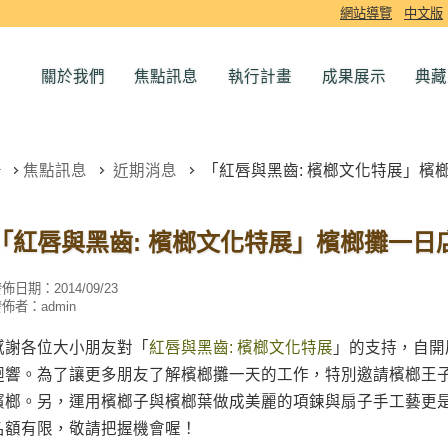
網站導覽
中文版
關於我們
焦點訊息
執行計畫
成果展示
典藏
焦點訊息
近期消息
「紅唇與黑齒: 檳榔文化特展」檳
「紅唇與黑齒: 檳榔文化特展」檳榔攤一日
發佈日期：
2014/09/23
發佈者：
admin
感謝各位大小朋友對「
紅唇與黑齒: 檳榔文化特展
」的支持，自開
迴響。為了讓更多朋友了解檳榔攤一天的工作，特別邀請檳榔王
檳榔。另，運用檳榔子與檳榔葉做成美麗的項鍊與扇子手工藝更
名額有限，敬請把握機會喔！