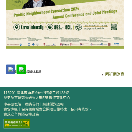
回近期消息
115201 臺北市南港區研究院路二段128號
歷史語言研究所研究大樓5樓 數位文化中心
中央研究院
｜
聯絡我們
｜
網站問題回報
資安專區
｜
保有個資檔案公開項目彙整表
｜
使用者條款、
資訊安全與隱私權政策