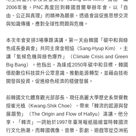
2006年後，PNC再度回到韓國首爾舉辦年會，以「自
由、公正與真理」的精神為願景，透過會談促進思想交流
與知識傳播，應對全球性問題與危機。
本次年會安排3場專題演講。第一天由韓國「碳中和與綠
色成長委員會」共同主席金相協（Sang-Hyup Kim），主
講「氣候危機與綠色爆炸」（Climate Crisis and Green
Big Bang）。他指出，為達成2050年碳中和目標，韓國
借助數位科技提升公眾意識，推動能源轉型，並藉由技術
開發與投資，促進綠色經濟的穩健發展。
前韓國文化體育觀光部部長、現任高麗大學歷史系榮譽教
授崔光植（Kwang-Shik Choe），帶來「韓流的起源與發
展趨勢」（The Origin and Flow of Hallyu）演講。他分
享，「韓流」一詞始於1997年臺灣報紙描繪當時韓國流
行文化熱潮，而韓國偶像、音樂、影劇、遊戲等從亞洲拓