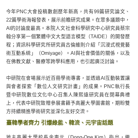
今年PNC大會投稿數創歷年新高，共有99篇研究論文、
22篇學術海報發表，展示前瞻研究成果。在眾多議題中，
AI的討論度最高。本院人文社會科學研究中心研究員蔡宗
翰分享第一個繁體中文大型語言模型（TAIDE）的開發歷
程；資訊科學研究所研究員古倫維則介紹「沉浸式視覺藝
術互動系統」（Omiyage）。AI與社會價值的關係，以及
在佛教文獻、醫療等跨學科應用，也引起廣泛討論。
中研院在會場展示近百冊學術專書，並透過AI互動裝置讓
與會者探索「數位人文研究計畫」的成果。PNC執行長
暨中研院數位文化中心召集人陳熙遠研究員在閉幕典禮
上，代表中研院致贈參展書籍予高麗大學圖書館，期盼雙
方持續精進學術研究並深化友好交流。
臺韓學者齊力 引爆綠能、韓流、元宇宙話題
地主高麗大學校長金東元（Dong-One Kim）指出，繼