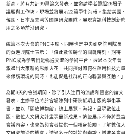
新高，將有共計99篇論文發表，並邀請學者籌組26場子
議題與工作坊，現場並將展示22篇學術海報。集結美國、
韓國、日本及臺灣等國際研究團隊，展現資訊科技創新應
用之多項前沿研究。
統籌本次大會的PNC主席、同時也是中央研究院副院長
的黃進興院士表示：「值此數位轉型的關鍵時刻，期待
PNC成為學者們能暢通交流的學術平台。透過本次年會
激盪出大家新的思維火花，共同探討如何在運用科技力量
來保護環境的同時，也能促進社群的正向聯繫與互動。」
為期3天的會議期間，除了引人注目的演講和豐富的論文
發表，主辦單位將於會場陳列中研院近期出版的學術專
書，並以「開放博物館」線上展覽、海報，呈現數位出
版、數位人文研究計畫等最新成果。這些展示不僅將豐富
會議內容，也會為與會者提供一個親身接觸、了解數位人
文研究前沿的機會。透過多元的討論與辯證，增進各會員