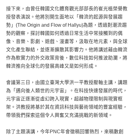
接下來，由曾任韓國文化體育觀光部部長的崔光植榮譽教
授發表演說。他將別開生面地以「韓流的起源與發展趨
勢」(The Origin and Flow of Hallyu)為題，透過對潮流趨
勢的觀察，探討韓國如何透過日常生活中常接觸到的偶
像、音樂、影劇、遊戲、漫畫等，汲取在地元素，與全球
文化產生聯結，並逐漸擴散其影響力。他將講述藉由韓流
作為軟實力的外交政策背後，數位科技如何推波助瀾，將
韓流推向全球化的發展高峰又是如何形成。
會議第三日，由國立臺灣大學洪一平教授壓軸主講，講題
為「邁向後人類世的元宇宙」。在科技快速發展的時代，
元宇宙正逐漸從虛幻跨入現實，超越物理限制與現實框
架。洪教授將基於其在資訊科技與藝術領域的豐富經驗，
帶領我們探索這個令人興奮又充滿挑戰的新領域。
除了主題演講，今年PNC年會徵稿回響熱烈，來稿數創