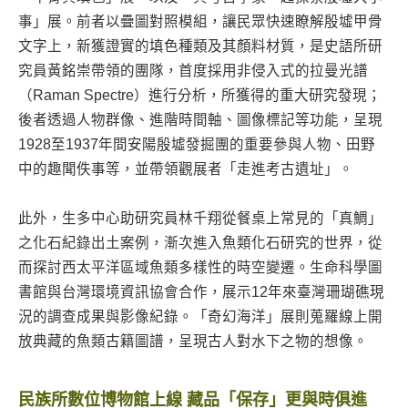
事」展。前者以疊圖對照模組，讓民眾快速瞭解殷墟甲骨
文字上，新獲證實的填色種類及其顏料材質，是史語所研
究員黃銘崇帶領的團隊，首度採用非侵入式的拉曼光譜
（Raman Spectre）進行分析，所獲得的重大研究發現；
後者透過人物群像、進階時間軸、圖像標記等功能，呈現
1928至1937年間安陽殷墟發掘團的重要參與人物、田野
中的趣聞佚事等，並帶領觀展者「走進考古遺址」。
此外，生多中心助研究員林千翔從餐桌上常見的「真鯛」
之化石紀錄出土案例，漸次進入魚類化石研究的世界，從
而探討西太平洋區域魚類多樣性的時空變遷。生命科學圖
書館與台灣環境資訊協會合作，展示12年來臺灣珊瑚礁現
況的調查成果與影像紀錄。「奇幻海洋」展則蒐羅線上開
放典藏的魚類古籍圖譜，呈現古人對水下之物的想像。
民族所數位博物館上線 藏品「保存」更與時俱進