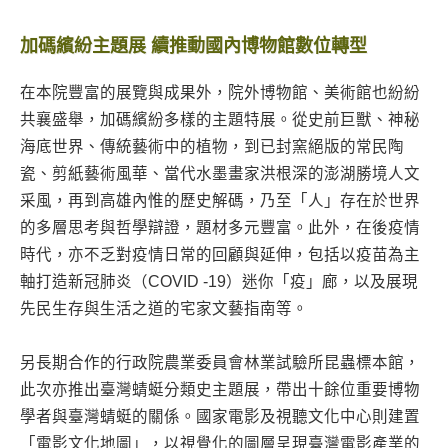
加碼繽紛主題展 續推動國內博物館數位轉型
在本院豐富的展覽與成果外，院外博物館、美術館也紛紛
共襄盛舉，加碼繽紛多樣的主題特展。從史前巨獸、神秘
海底世界、傳統藝術中的植物，到已封窯絕版的常民陶
瓷、剪紙藝術風華、當代水墨畫家洪根深的澎湖勝境人文
采風，再到高雄內惟的歷史解碼，乃至「人」存在於世界
的多層思考與哲學辯證，題材多元豐富。此外，在後疫情
時代，亦不乏對疫情日常的回顧與延伸，包括以疫苗為主
軸打造新冠肺炎（COVID -19）迷你「疫」廊，以及展現
先民生存與生活之道的宅家文藝指南等。
另長期合作的行政院農業委員會林業試驗所昆蟲標本館，
此次亦推出臺灣蜻蜓分類史主題展，帶出十餘位重要博物
學者與臺灣蜻蜓的關係。國家電影及視聽文化中心則建置
「電影文化地圖」，以視覺化的圖層呈現臺灣電影產業的