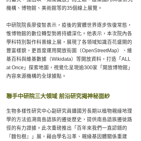
機構、博物館、美術館等的35個線上展覽。
中研院院長廖俊智表示，疫後的實體世界逐步恢復常態，
惟博物館的數位轉型勢將持續深化。他表示，本次院內各
學科特別製作科普線上展，展現了各領域知識百花盛開的
豐富樣貌，更首度運用開放街圖（OpenStreetMap）、維
基百科與維基數據（Wikidata）等開放資料，打造「ALL
at Once」探索地圖，視覺化呈現逾300家「開放博物館」
內容來源機構的全球據點。
聯手中研院三大領域 前沿研究揭神秘面紗
生物多樣性研究中心副研究員鍾國芳長期以植物親緣地理
學的方法追溯南島語族的遷徙歷史，提供南島語族遷徙路
徑的有力證據。此次重磅推出「百年來我們一直認錯的
『麵包樹』」展，藉由學名沿革、親緣基因體關係重建