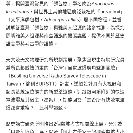
等，揭開臺灣常見的「麵包樹」學名應為
Artocarpus
treculianus
，與世界上其他地區廣泛栽植的「breadfruit」
（太平洋麵包樹，
Artocarpus altilis
）屬不同物種，並嘗
試解答臺灣「麵包樹」與雅美人起源的諸多揣測，為探究
蘭嶼雅美人祖源與南島語族的擴張議題，提供不同於歷史
語言學與考古學的證據。
天文及天文物理研究所規劃策展，聚焦呈現由特聘研究員
兼所長彭威禮領軍的「台灣宇宙電波爆廣角監測實驗」
（Bustling Universe Radio Survey Telescope in
Taiwan，簡稱BURSTT）計畫，透過設計具有大視野和
超長基線定位能力的新型望遠鏡，追蹤銀河系附近的快速
電波爆及其宿主（星系），期能回答「是否所有快速電波
爆都會重複？」此科學謎題。
歷史語言研究所則推出2個殷墟考古相關線上展，分別為
「甲骨與填色」展，以及「與考古學家一起探索殷墟大小