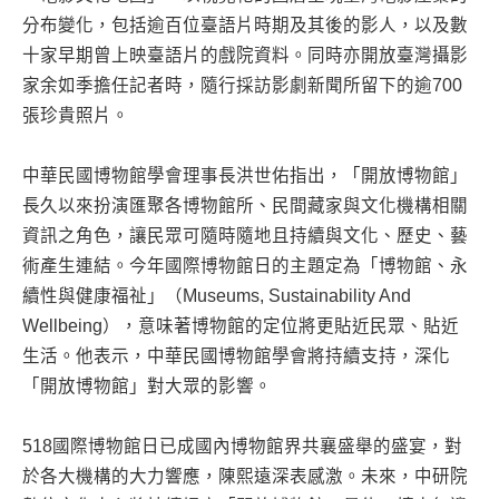
分布變化，包括逾百位臺語片時期及其後的影人，以及數
十家早期曾上映臺語片的戲院資料。同時亦開放臺灣攝影
家余如季擔任記者時，隨行採訪影劇新聞所留下的逾700
張珍貴照片。
中華民國博物館學會理事長洪世佑指出，「開放博物館」
長久以來扮演匯聚各博物館所、民間藏家與文化機構相關
資訊之角色，讓民眾可隨時隨地且持續與文化、歷史、藝
術產生連結。今年國際博物館日的主題定為「博物館、永
續性與健康福祉」（Museums, Sustainability And
Wellbeing），意味著博物館的定位將更貼近民眾、貼近
生活。他表示，中華民國博物館學會將持續支持，深化
「開放博物館」對大眾的影響。
518國際博物館日已成國內博物館界共襄盛舉的盛宴，對
於各大機構的大力響應，陳熙遠深表感激。未來，中研院