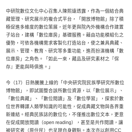
中研院數位文化中心召集人陳熙遠透露，作為一個結合典
藏管理、研究展示的複合式平台，「開放博物館」除了積
極促進多維度的數位策展，近年更與院內外機構合作建置
子站台，建構「數位庫房」基礎服務。藉由功能模組化之
優勢，可依各機構需求客製化打造站台，使之兼具典藏、
展示、管理、教育、研究等多重功能，進而扮演機構「數
位庫房」之角色。「如此一來，藏品及研究素材之『保
存』更能與時俱進。」
今（17）日熱騰騰上線的「中央研究院民族學研究所數位
博物館」，即試圖整合該所數位資源，以「數位展示」、
「數位典藏」、「數位閱讀」及「數位學習」，探索於數
位世界轉譯人類學知識的可能性，促成典藏文物與各界重
新連結。經典民族誌的數位化，不僅推出數位文本，更意
在促成開放閱讀（open reading），甚至是共作閱讀，讓
被研究者（原住民）也呈現自身觀點。本次亦以創用CC