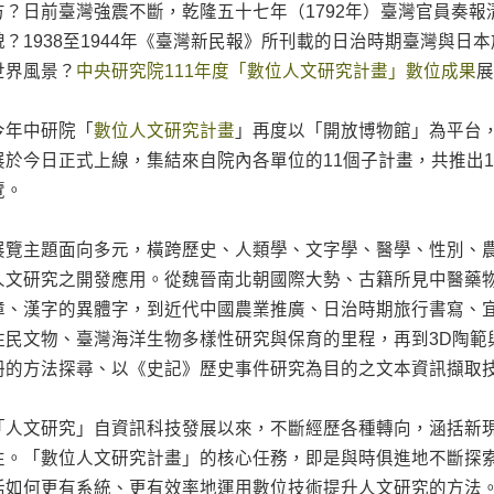
方？日前臺灣強震不斷，乾隆五十七年（1792年）臺灣官員奏
貌？1938至1944年《臺灣新民報》所刊載的日治時期臺灣與日
世界風景？
中央研究院111年度「數位人文研究計畫」數位成果
今年中研院「
數位人文研究計畫
」再度以「開放博物館」為平台
展於今日正式上線，集結來自院內各單位的11個子計畫，共推出1
覽。
展覽主題面向多元，橫跨歷史、人類學、文字學、醫學、性別、
人文研究之開發應用。從魏晉南北朝國際大勢、古籍所見中醫藥
障、漢字的異體字，到近代中國農業推廣、日治時期旅行書寫、
住民文物、臺灣海洋生物多樣性研究與保育的里程，再到3D陶範
冊的方法探尋、以《史記》歷史事件研究為目的之文本資訊擷取
「人文研究」自資訊科技發展以來，不斷經歷各種轉向，涵括新
性。「數位人文研究計畫」的核心任務，即是與時俱進地不斷探
括如何更有系統、更有效率地運用數位技術提升人文研究的方法