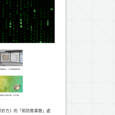
眾妙方》的「荊防敗毒散」處