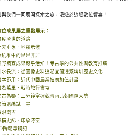
且與我們一同展開探索之旅，漫遊於這場數位饗宴！
數位成果展之重點展示
：
抗疫濟世的道路
上天垂象．地震示儆
故紙堆中的是是非非
田野調查成果報乎恁知！考古學的公共性與教育推廣
圳水長流：從圖像史料追溯宜蘭灌溉埤圳歷史文化
彊本節用：近代中國農業推廣加值計畫
讀遊萬里．戰時旅行書寫
以古為鑒：三分鐘掌握魏晉南北朝國際大勢
蠹簡遺編試一尋
慧眼識古
縱橫史記．印象時空
3D陶範尋銅記