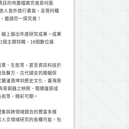
報清廷的地震檔案究竟是何面
本旅人島外旅行書寫，呈現何種
展，邀請您一探究竟！
，線上展出年度研究成果。成果
1個主題特輯、16個數位展
農業、生態等，甚至資訊科技於
物及醫方、古代婦女的婚姻保
宜蘭灌溉埤圳歷史文化、臺灣原
與青銅器之映照、簡牘復原成
技術等，精彩可期。
現象與跨領域錯合的豐富多樣
索人文領域研究的各種可能，包
。