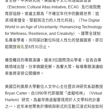
會主辦，中央研究院、美國電子文化地理圖誌協會
（Electronic Cultural Atlas Initiative, ECAI）及行政院教
育部協辦。會議主題為「不確定年代中的數碼世界：追
求/探索健全、堅韌與活力的人性化科技」（The Digital
World in an Age of Uncertainty: Humanizing Technology
for Wellness, Resilience, and Creativity），匯聚全球知
名專家學者，共同探討數位科技人性化的發展圖景。即日
起開放
報名
至8月31日止。
備受矚目的專題演講，邀來3位國際頂尖學者，從各自專
精領域出發，分享精闢見解。為饗大眾，每場專題演講結
束後將安排公開播映。
美國亞利桑那大學數位人文中心主任暨非洲研究系副教授
Bryan Carter，自1990年代即展開「虛擬哈林」（Virtual
Harlem）研究，為最早將虛擬實境用於人文學科的計畫
之一。近年來他聚焦於傳統與新式的互動沉浸式科技如何