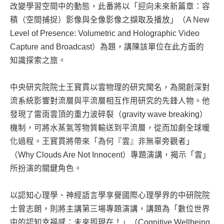
改變學習空間中的動態，此番將以「迎向未來新篇章：容
積（空間捕捉）影像與全像影像之擷取及播放」（A New
Level of Presence: Volumetric and Holographic Video
Capture and Broadcast）為題，講陳該單位在此方面的
知識探索之旅。
中央研究院院士王寳貫以雲物理的研究聞名，為開創深對
流系統影響對流層與平流層相互作用研究的先鋒人物。他
發現了雷雨雲頂的重力波碎裂（gravity wave breaking）
機制，可將水蒸氣等物質輸送到平流層，從而加劇全球暖
化過程。王寳貫將帶來「為何『雲』非無辜旁觀者」
（Why Clouds Are Not Innocent）專題演講，揭示「雲」
所扮演的關鍵角色。
以認知心理學、神經語言學享譽國際心理學界的中研院院
士曾志朗，則將主講第三場專題演講，講題為「數位世界
中的認知幸福感：未來即現在！」（Cognitive Wellbeing