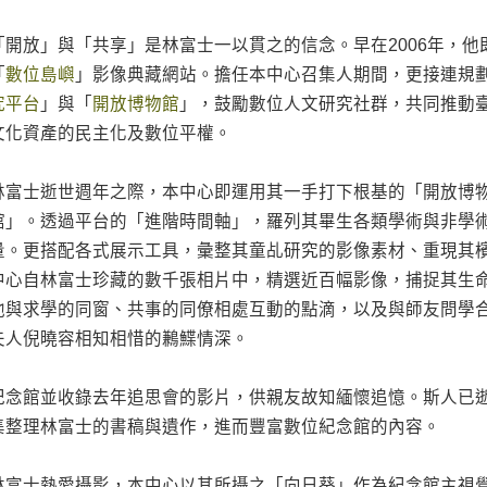
「開放」與「共享」是林富士一以貫之的信念。早在2006年，
「
數位島嶼
」影像典藏網站。擔任本中心召集人期間，更接連規
究平台
」與「
開放博物館
」，鼓勵數位人文研究社群，共同推動
文化資產的民主化及數位平權。
林富士逝世週年之際，本中心即運用其一手打下根基的「開放博
館」。透過平台的「進階時間軸」，羅列其畢生各類學術與非學
量。更搭配各式展示工具，彙整其童乩研究的影像素材、重現其
中心自林富士珍藏的數千張相片中，精選近百幅影像，捕捉其生
他與求學的同窗、共事的同僚相處互動的點滴，以及與師友問學
夫人倪曉容相知相惜的鶼鰈情深。
紀念館並收錄去年追思會的影片，供親友故知緬懷追憶。斯人已
集整理林富士的書稿與遺作，進而豐富數位紀念館的內容。
林富士熱愛攝影，本中心以其所攝之「向日葵」作為紀念館主視