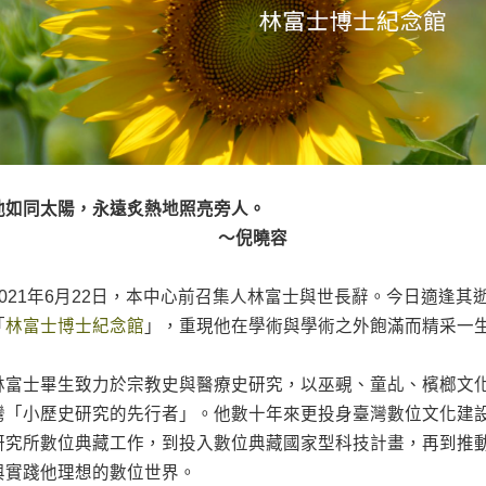
他如同太陽，永遠炙熱地照亮旁人。
～倪曉容
2021年6月22日，本中心前召集人林富士與世長辭。今日適逢
「
林富士博士紀念館
」，重現他在學術與學術之外飽滿而精采一
林富士畢生致力於宗教史與醫療史研究，以巫覡、童乩、檳榔文
灣「小歷史研究的先行者」。他數十年來更投身臺灣數位文化建
研究所數位典藏工作，到投入數位典藏國家型科技計畫，再到推
與實踐他理想的數位世界。