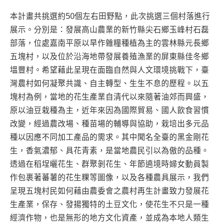
本計畫共挑選約50個左右田野點，此次挑選三個村落進行
展示。分別是：發展高山農業的新竹縣尖石鄉玉峰村石磊
部落，位處嘉南平原以旱作雜糧種植為主的雲林縣元長鄉
五塊村，以及位於沿海地帶發展養殖漁業的屏東縣佳冬鄉
塭豐村。希望藉此呈現在面臨自然與人文環境挑戰下，臺
灣農村如何凝聚共識、自主轉型、生生不息的歷程。以五
塊村為例，當地的花生產業自清代以來隨著油郊而興盛，
原以油豆栽種為主，近年來因為國際貿易、國人飲食習慣
改變，經過農改場、種苗場的輔導與協助，栽培出多元品
種以因應不同加工產品的需求。其中聞名全臺的黑金剛花
生，香氣濃郁、具花青素，是當地農民引以為傲的品種。
透過在稻埕曬花生、群聚剝花生、年節遶境時婦女動員製
作包裹著蕃薯的花生粿等圖像，以及各種農具展示，我們
呈現五塊村民如何藉由農委會之農村再生計畫致力發展花
生產業，保存、發揚獨特的土豆文化，使花生不只是一種
經濟作物，也是無形的地方文化資產，並成為本地人類生