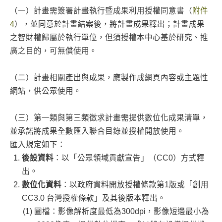
（一）計畫需簽署計畫執行暨成果利用授權同意書（
附件
4
），並同意於計畫結案後，將計畫成果釋出；計畫成果
之智財權歸屬於執行單位，但須授權本中心基於研究、推
廣之目的，可無償使用。
（二）計畫相關產出與成果，應製作成網頁內容或主題性
網站，供公眾使用。
（三）第一類與第三類徵求計畫需提供數位化成果清單，
並承諾將成果全數匯入聯合目錄並授權開放使用。
匯入規定如下：
後設資料
：以「公眾領域貢獻宣告」（CC0）方式釋
出。
數位化資料
：以政府資料開放授權條款第1版或「創用
CC3.0 台灣授權條款」及其後版本釋出。
圖檔：影像解析度最低為300dpi，影像短邊最小為