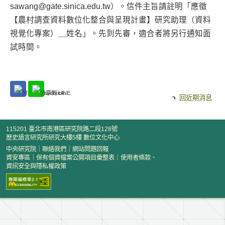
sawang@gate.sinica.edu.tw）。信件主旨請註明「應徵
【農村調查資料數位化整合與呈現計畫】研究助理（資料
視覺化專案）＿姓名」。先到先審，適合者將另行通知面
試時間。
回近期消息
115201 臺北市南港區研究院路二段128號
歷史語言研究所研究大樓5樓 數位文化中心
中央研究院
｜
聯絡我們
｜
網站問題回報
資安專區
｜
保有個資檔案公開項目彙整表
｜
使用者條款、
資訊安全與隱私權政策