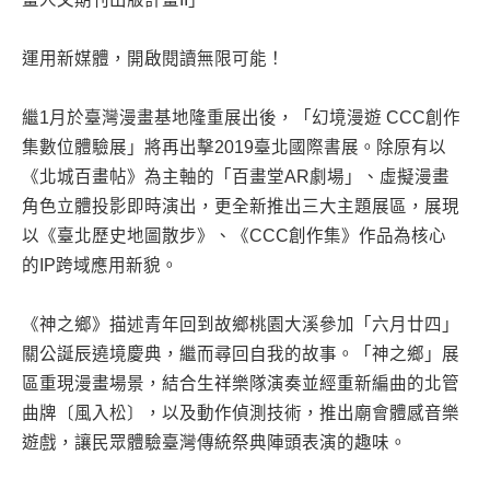
運用新媒體，開啟閱讀無限可能！
繼1月於臺灣漫畫基地隆重展出後，「幻境漫遊 CCC創作
集數位體驗展」將再出擊2019臺北國際書展。除原有以
《北城百畫帖》為主軸的「百畫堂AR劇場」、虛擬漫畫
角色立體投影即時演出，更全新推出三大主題展區，展現
以《臺北歷史地圖散步》、《CCC創作集》作品為核心
的IP跨域應用新貌。
《神之鄉》描述青年回到故鄉桃園大溪參加「六月廿四」
關公誕辰遶境慶典，繼而尋回自我的故事。「神之鄉」展
區重現漫畫場景，結合生祥樂隊演奏並經重新編曲的北管
曲牌〔風入松〕，以及動作偵測技術，推出廟會體感音樂
遊戲，讓民眾體驗臺灣傳統祭典陣頭表演的趣味。