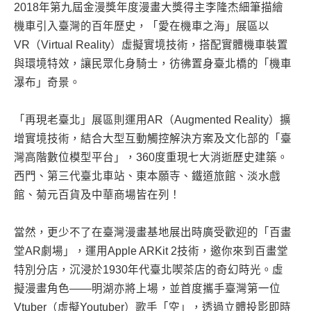
2018年第九屆金漫獎年度漫畫大獎得主李隆杰細筆描繪
機車引入臺灣的百年歷史，「愛在機車之海」展區以
VR（Virtual Reality）虛擬實境技術，搭配實體機車裝置
與環境特效，讓民眾化身騎士，彷彿置身臺北橋的「機車
瀑布」奇景。
「再現老臺北」展區則運用AR（Augmented Reality）擴
增實境技術，結合大型互動觸控解決方案及文化部的「臺
灣高階數位模型平台」，360度重現七大消逝歷史建築。
西門、第三代臺北車站、東本願寺、鐵道旅館、淡水戲
館、菊元百貨及中華商場皆在列！
當然，更少不了在臺灣漫畫基地展出時廣受歡迎的「百畫
堂AR劇場」，運用Apple ARKit 2技術，邀你來到百畫堂
特別分店，沉浸於1930年代臺北喫茶店的奇幻時光。虛
擬漫畫角色——明湖亦將上場，並首度攜手臺灣第一位
Vtuber（虛擬Youtuber）歌手「空」，透過立體投影即時