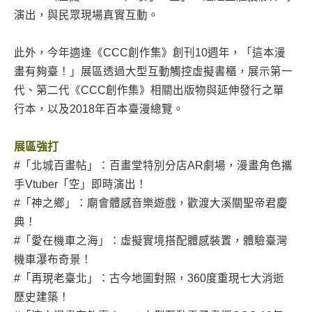
演出，與民眾現場真實互動。
此外，今年適逢《CCC創作集》創刊10週年，「這本漫
畫有夠臺！」展區透過大型互動觸控虛擬書櫃，展示第一
代、第二代《CCC創作集》相關出版物與延伸發行之單
行本，以及2018年百本臺漫總覽。
展區強打
#「北城百畫帖」：百畫堂特別分店AR劇場，漫畫角色攜
手Vtuber「空」即時演出！
#「神之鄉」：廟會體感音樂遊戲，歡渡大溪關聖帝君慶
典！
#「愛在機車之海」：虛擬實境搭配體感裝置，體驗臺灣
機車瀑布奇景！
#「再現老臺北」：古今地圖對照，360度重現七大消逝
歷史建築！