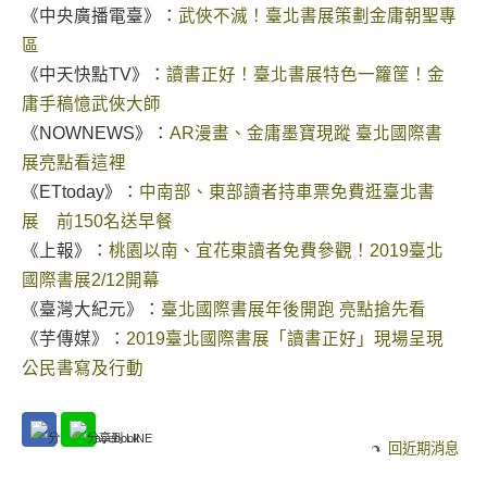
《中央廣播電臺》：
武俠不滅！臺北書展策劃金庸朝聖專
區
《中天快點TV》：
讀書正好！臺北書展特色一籮筐！金
庸手稿憶武俠大師
《NOWNEWS》：
AR漫畫、金庸墨寶現蹤 臺北國際書
展亮點看這裡
《ETtoday》：
中南部、東部讀者持車票免費逛臺北書
展 前150名送早餐
《上報》：
桃園以南、宜花東讀者免費參觀！2019臺北
國際書展2/12開幕
《臺灣大紀元》：
臺北國際書展年後開跑 亮點搶先看
《芋傳媒》：
2019臺北國際書展「讀書正好」現場呈現
公民書寫及行動
回近期消息