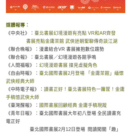
媒體報導：
《中央社》：
臺北書展幻境漫遊有亮點 VR和AR齊發
書展亮點金庸茶館 武俠迷朝聖聊傳奇談江湖
《聯合晚報》：漫畫結合VR 書展擁抱數位趨勢
《聯合報》：臺北書展／幻境漫遊各館爭鳴
《人間福報》：
幻境漫遊書展 撞見虛擬角色
《自由時報》：
臺北國際書展2月登場 「金庸茶館」緬懷
武俠經典大師
《中時電子報》：
讀書正好！臺北書展特色一籮筐！金庸
手稿憶武俠大師
《臺灣醒報》：
國際書展回顧經典 金庸手稿現蹤
《青年日報》：臺北國際書展大年初八登場 全民讀書充
電正好
臺北國際書展2月12日登場 閱讀闖關「趣」