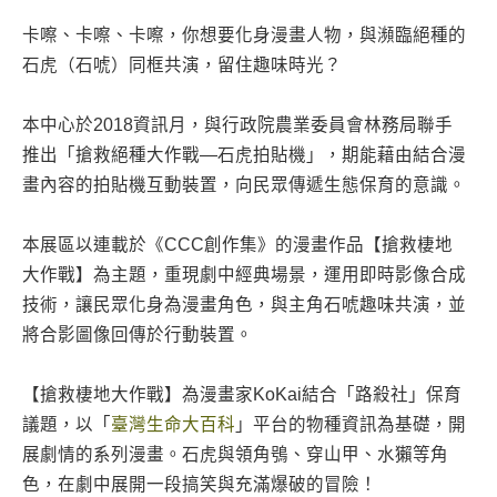
卡嚓、卡嚓、卡嚓，你想要化身漫畫人物，與瀕臨絕種的
石虎（石唬）同框共演，留住趣味時光？
本中心於2018資訊月，與行政院農業委員會林務局聯手
推出「搶救絕種大作戰—石虎拍貼機」，期能藉由結合漫
畫內容的拍貼機互動裝置，向民眾傳遞生態保育的意識。
本展區以連載於《CCC創作集》的漫畫作品【搶救棲地
大作戰】為主題，重現劇中經典場景，運用即時影像合成
技術，讓民眾化身為漫畫角色，與主角石唬趣味共演，並
將合影圖像回傳於行動裝置。
【搶救棲地大作戰】為漫畫家KoKai結合「路殺社」保育
議題，以「
臺灣生命大百科
」平台的物種資訊為基礎，開
展劇情的系列漫畫。石虎與領角鴞、穿山甲、水獺等角
色，在劇中展開一段搞笑與充滿爆破的冒險！