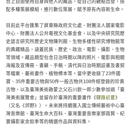
台上自由使用自身與他人的藏品，從自己的觀點出發，搭
配多種策展模組，進行數位策展，賦予原有內容新生命。
目前此平台匯集了屏東縣政府文化處、財團法人國家電影
中心、財團法人公共電視文化基金會，以及中央研究院歷
史語言研究所歷史文物陳列館、生物多樣性研究博物館等
的典藏精品，涵蓋民族、歷史、政治、電影、攝影、生物
等領域。藏品類型包含日治時期以降的照片、電影與相關
海報及宣傳冊、書籍、手稿、清代與日治時期詔書及書契
等檔案、藝術畫作、植物標本等。當中更收錄了23件國
寶、35件重要古物與50件一般古物共108件經登錄的珍貴
古物，以及臺灣美術啟蒙之父石川欽一郎少數參加過「臺
灣美術展覽會」並留存於臺灣的重要畫作《
驛路初夏
》
（又名《郊野》）。未來將持續匯入國立傳統藝術中心臺
灣音樂館、臺灣生命大百科、臺灣重要音樂家鄧雨賢、紀
實攝影家余如季等的精選作品與資料集。