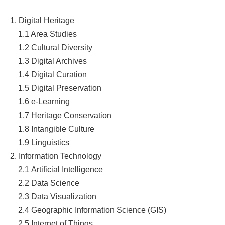
1. Digital Heritage
1.1 Area Studies
1.2
Cultural Diversity
1.3
Digital Archives
1.4 Digital Curation
1.5
Digital Preservation
1.6
e-Learning
1.7 Heritage Conservation
1.8
Intangible Culture
1.9
Linguistics
2. Information Technology
2.1
Artificial Intelligence
2.2
Data Science
2.3
Data Visualization
2.4 Geographic Information Science (GIS)
2.5
Internet of Things