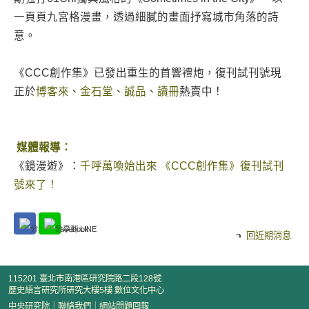
一頁頁九宮格漫畫，透過細膩的畫面抒寫城市角落的詩
意。
《CCC創作集》已發出重生的首響禮炮，復刊試刊號現
正於
博客來
、
金石堂
、
誠品
、
讀冊
熱賣中！
媒體報導：
《鏡漫遊》：
千呼萬喚始出來 《CCC創作集》復刊試刊
號來了！
回近期消息
115201 臺北市南港區研究院路二段128號
歷史語言研究所研究大樓5樓 數位文化中心
中央研究院
｜
聯絡我們
｜
網站問題回報