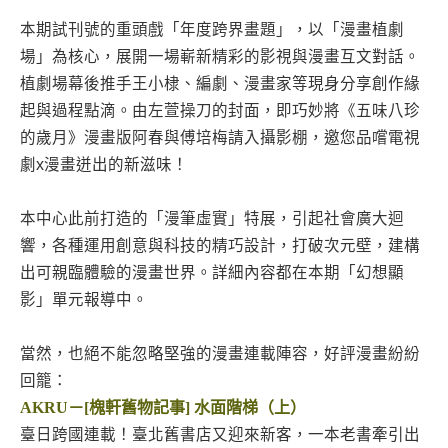
本期試刊號的重頭戲「年度跨界畫題」，以「漫畫植劇
場」為核心，展開一場嶄新精彩的影視與漫畫互文對話。
植劇場幕後推手王小棣、編劇、漫畫家等現身分享創作緣
起與過程點滴。由左萱操刀的封面，即巧妙將《五味八珍
的歲月》漫畫版阿春與傅培梅請入攝影棚，邀您品嚐電視
劇x漫畫迸出的新滋味！
本中心此前打造的「漫筆虛實」特展，引起社會廣大迴
響，各種運用創意與科技的精巧設計，打破次元壁，建構
出可親臨體驗的漫畫世界。詳細內容都在本期「幻想顯
影」單元報導中。
當然，也絕不能忽略堅強的漫畫連載陣容，好評漫畫紛紛
回籠：
AKRU－[槐軒舊物記事] 水面階梯（上）
臺日跨國連載！臺北舊書店又迎來新客，一本老書牽引出