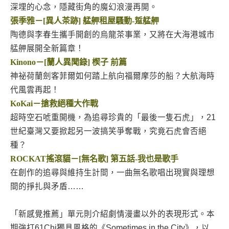
深埋的心念，隱藏街角的魔幻浪漫再開。
張季雅－[異人茶跡] 艋舺租屋騷動-踅艋舺
陶德與李春生攜手開創的烏龍茶事業，又將在大海港城市
艋舺展開全新篇章！
Kinono－[蘭人異聞錄] 楔子 前篇
神祕荷蘭劍客菲爾如何踏上航向福爾摩莎的船？大航海時
代風雲再起！
KoKai－搶救絕種大作戰
超時空石唬重開機，為追尋珍貴的「最後一隻石虎」，21
世紀臺灣又要掀起另一波搞笑爭奪戰，究竟石虎會否絕
種？
ROCKAT搖滾貓－[無名歌] 第五話-我也是歌手
在創作的追尋與維持生計間，一曲無名歌唱出現實與理想
間的掙扎與矛盾……
「新感覺推薦」單元則介紹劇情漫畫以外的表現形式。本
期強打61Chi獨具風格的《Sometimes in the City》，以