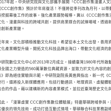
2017年起，中央研究院與文化部攜手展開「CCC創作集漫畫人
《CCC創作集》預計於年底復活！不僅將從季刊改為月刊，以帶
將挖掘幕後工作的故事，強化產業趨勢報導。冀以《CCC創作集
文化、漫畫與科技的跨域共創，提供商業媒合的試煉場域，透過
產創新產業鏈。
近年來，文化部積極推動文化科技，希望從本土文化出發，善用資
文化產業轉型升級，開拓文化科技品牌出海口，帶動文化經濟的
中研院數位文化中心於2013年2月成立，接續臺灣1980年代所
傾全國之力營造的560萬筆數位典藏資源，並致力於文化內容的創
集》即為絕佳實驗與示範。中研院副院長黃進興指出，新一代《C
發行，還將投入新媒體應用，包括行動通訊、地理資訊、虛擬體
結合的作品，藉以建構新的內容產業模式，並拉近臺灣歷史文化
因此，「漫筆虛實 CCC創作集數位體驗展」特邀華碩跨域參與，提供
其優良的領先技術，成功打造互動式情境。華碩聯合科技業務副