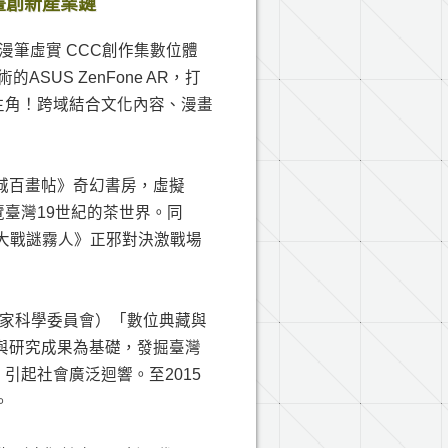
畫創新產業鏈
筆虛實 CCC創作集數位體
ASUS ZenFone AR，打
主角！跨域結合文化內容、漫畫
北城百畫帖》奇幻書房，虛擬
臺灣19世紀的茶世界。同
大戰謎霧人》正邪對決激戰場
原行政院國家科學委員會）「數位典藏與
源與研究成果為基礎，發掘臺灣
引起社會廣泛迴響。至2015
。