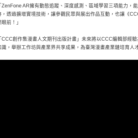
「ZenFone AR擁有動態追蹤、深度感測、區域學習三項能力
跡，透過擴增實境技術，讓參觀民眾與展出作品互動，也讓《CC
然眼前！」
「CCC創作集漫畫人文期刊出版計畫」未來將以CCC編輯部經
知識，舉辦工作坊與產業界共享成果，為臺灣漫畫產業鏈培育人