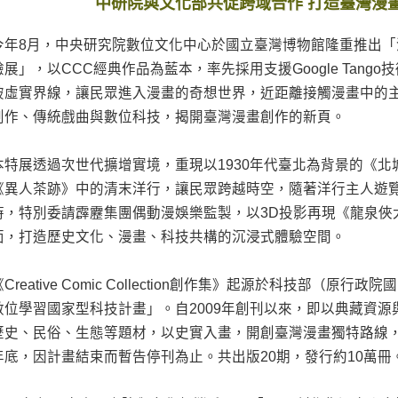
中研院與文化部共促跨域合作 打造臺灣漫
今年8月，中央研究院數位文化中心於國立臺灣博物館隆重推出「漫
驗展」，以CCC經典作品為藍本，率先採用支援Google Tango技術的
破虛實界線，讓民眾進入漫畫的奇想世界，近距離接觸漫畫中的
創作、傳統戲曲與數位科技，揭開臺灣漫畫創作的新頁。
本特展透過次世代擴增實境，重現以1930年代臺北為背景的《
《異人茶跡》中的清末洋行，讓民眾跨越時空，隨著洋行主人遊覽
時，特別委請霹靂集團偶動漫娛樂監製，以3D投影再現《龍泉俠
面，打造歷史文化、漫畫、科技共構的沉浸式體驗空間。
《Creative Comic Collection創作集》起源於科技部（
數位學習國家型科技計畫」。自2009年創刊以來，即以典藏資
歷史、民俗、生態等題材，以史實入畫，開創臺灣漫畫獨特路線，
年底，因計畫結束而暫告停刊為止。共出版20期，發行約10萬冊