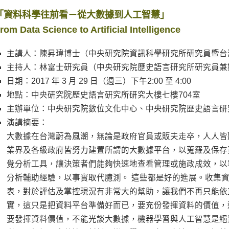
「資料科學往前看－從大數據到人工智慧」
rom Data Science to Artificial Intelligence
主講人：陳昇瑋博士（中央研究院資訊科學研究所研究員暨台
主持人：林富士研究員（中央研究院歷史語言研究所研究員兼
日期：2017 年 3 月 29 日（週三）下午2:00 至 4:00
地點：中央研究院歷史語言研究所研究大樓七樓704室
主辦單位：中央研究院數位文化中心、中央研究院歷史語言研
演講摘要：
大數據在台灣蔚為風潮，無論是政府官員或販夫走卒，人人皆
業界及各級政府皆努力建置所謂的大數據平台，以蒐羅及保存
覺分析工具，讓決策者們能夠快速地查看管理或施政成效，以
分析輔助經驗，以事實取代臆測。 這些都是好的進展。收集
表，對於評估及掌控現況有非常大的幫助，讓我們不再只能依
實，這只是把資料平台準備好而已，要充份發揮資料的價值，
要發揮資料價值，不能光談大數據，機器學習與人工智慧是絕