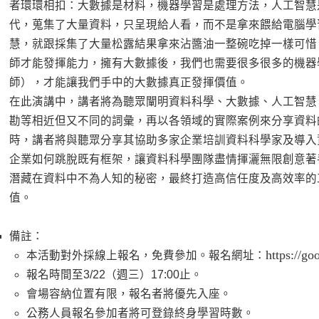
者環環相扣：大數據是材料，機器學習是處理方法，人工智慧
代，蒐集了大量資料，只呈現給人看，而不是拿來餵給電腦學
慧，就跟採集了大量松露結果拿來沾醬油一整碗吃掉一樣可惜
師才能發揮能力，擁有大數據後，我們也需要很多很多的機器
師），才能讓我們手中的大數據真正發揮價值。
在此演講中，講者將為聽眾闡明資料科學、大數據、人工智慧
勘等相近但又不同的詞彙，再以各領域的實際案例來分享資料
時，講者將與聽眾分享其協助多家企業培訓資料科學家及導入
企業如何跳脫既有框架，讓資料科學團隊盡情揮灑無限創意著
潛藏在資料中不為人知的秘密，最終打造高信任度及高效率的
值。
備註：
https://go
本活動對外採線上報名，免費參加。報名網址：
報名時間至3/22（週三）17:00止。
會場容納位置有限，報名者將優先入座。
公務人員報名參加者將可登錄終身學習時數。