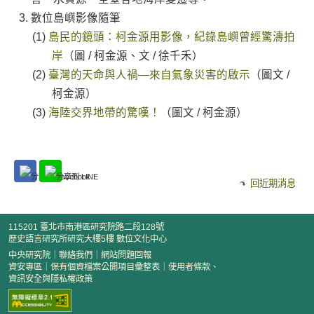
數位島嶼影像隨筆
島民的鏡頭：柯金源用影像，紀錄島嶼曾經驚濤拍
岸
（圖 / 柯金源、文 / 徐千禾）
臺灣的天命與人禍—來自氣象災害的啟示
（圖文 /
柯金源）
海陸交界地帶的驚嘆！
（圖文 / 柯金源）
回近期消息
115201 臺北市南港區研究院路二段128號
歷史語言研究所研究大樓5樓 數位文化中心
中央研究院
｜
聯絡我們
｜
網站問題回報
資安專區
｜
保有個資檔案公開項目彙整表
｜
使用者條款、
資訊安全與隱私權政策