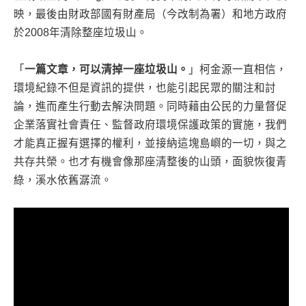
映，最後由財政部國有財產局（今改制為署）和地方政府
於2008年清除整座垃圾山。
「
一篇文章，可以清掉一座垃圾山。
」柯金源一直相信，
環境紀錄不但是資訊的提供，也能引起民眾的關注和討
論，進而產生行動去解決問題。同時藉由公民的力量督促
企業落實社會責任、監督政府環境保護政策的實施，我們
才能真正握有選擇的權利，並接納這塊島嶼的一切，與之
共存共榮。也才有機會像那座清整後的山頭，面貌恢復青
綠，溪水依舊潺流。