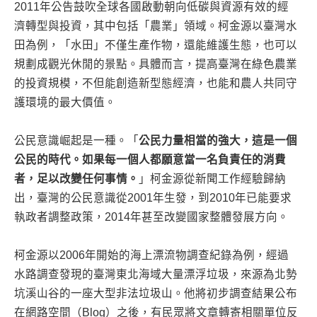
2011年公告鼓吹全球各國啟動朝向低碳與資源有效的經
濟轉型與投資，其中包括「農業」領域。柯金源以臺灣水
田為例，「水田」不僅生產作物，還能維護生態，也可以
規劃成觀光休閒的景點。具體而言，提高臺灣在綠色農業
的投資規模，不但能創造新型態經濟，也能和農人共同守
護環境的最大價值。
公民意識崛起是一種。「
公民力量相當的強大，這是一個
公民的時代。如果每一個人都願意當一名負責任的消費
者，足以改變任何事情。
」柯金源從新聞工作經驗歸納
出，臺灣的公民意識從2001年生發，到2010年已能要求
執政者調整政策，2014年甚至改變國家整體發展方向。
柯金源以2006年開始的海上漂流物調查紀錄為例，經過
水路調查發現的臺灣東北海域大量漂浮垃圾，來源為北勢
坑溪山谷的一座大型非法垃圾山。他將初步調查結果公布
在網路空間（Blog）之後，有民眾將文章轉寄相關單位反