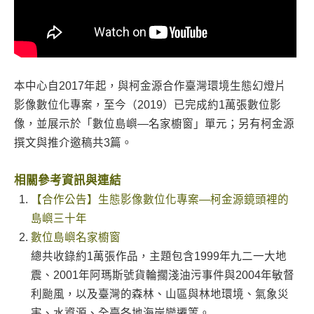
本中心自2017年起，與柯金源合作臺灣環境生態幻燈片
影像數位化專案，至今（2019）已完成約1萬張數位影
像，並展示於「數位島嶼—名家櫥窗」單元；另有柯金源
撰文與推介邀稿共3篇。
相關參考資訊與連結
【合作公告】生態影像數位化專案—柯金源鏡頭裡的
島嶼三十年
數位島嶼名家櫥窗
總共收錄約1萬張作品，主題包含1999年九二一大地
震、2001年阿瑪斯號貨輪擱淺油污事件與2004年敏督
利颱風，以及臺灣的森林、山區與林地環境、氣象災
害、水資源、全臺各地海岸變遷等。