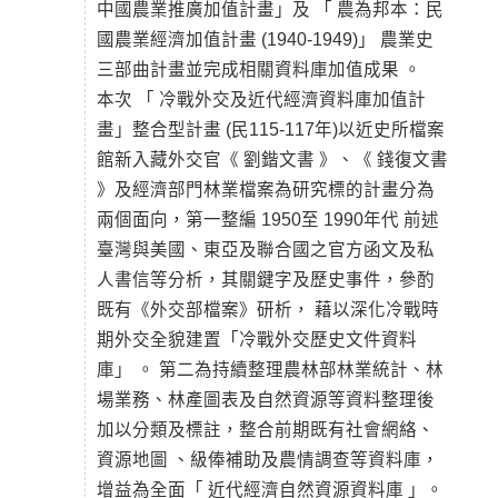
中國農業推廣加值計畫」及 「 農為邦本：民
國農業經濟加值計畫 (1940-1949)」 農業史
三部曲計畫並完成相關資料庫加值成果 。
本次 「 冷戰外交及近代經濟資料庫加值計
畫」整合型計畫 (民115-117年)以近史所檔案
館新入藏外交官《 劉鍇文書 》、《 錢復文書
》及經濟部門林業檔案為研究標的計畫分為
兩個面向，第一整編 1950至 1990年代 前述
臺灣與美國、東亞及聯合國之官方函文及私
人書信等分析，其關鍵字及歷史事件，參酌
既有《外交部檔案》研析， 藉以深化冷戰時
期外交全貌建置「冷戰外交歷史文件資料
庫」 。 第二為持續整理農林部林業統計、林
場業務、林產圖表及自然資源等資料整理後
加以分類及標註，整合前期既有社會網絡、
資源地圖 、級俸補助及農情調查等資料庫，
增益為全面「 近代經濟自然資源資料庫 」。