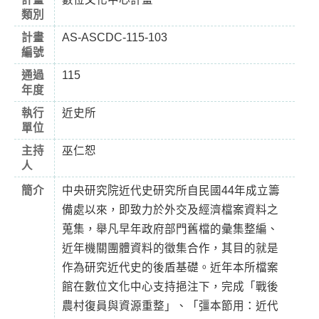
類別
計畫
AS-ASCDC-115-103
編號
通過
115
年度
執行
近史所
單位
主持
巫仁恕
人
簡介
中央研究院近代史研究所自民國44年成立籌
備處以來，即致力於外交及經濟檔案資料之
蒐集，舉凡早年政府部門舊檔的彙集整編、
近年機關團體資料的徵集合作，其目的就是
作為研究近代史的後盾基礎。近年本所檔案
館在數位文化中心支持挹注下，完成「戰後
農村復員與資源重整」、「彊本節用：近代