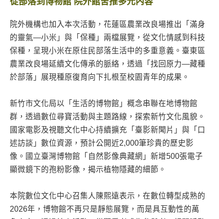
從部落到博物館 院外館舍推多元內容
院外機構也加入本次活動，花蓮區農業改良場推出「滿身
的靈氣—小米」與「保種」兩檔展覽，從文化情感到科技
保種，呈現小米在原住民部落生活中的多重意義。臺東區
農業改良場延續文化傳承的脈絡，透過「找回原力—藏種
於部落」展現種原復育向下扎根至校園青年的成果。
新竹市文化局以「生活的博物館」概念串聯在地博物館
群，透過數位尋寶活動與主題路線，探索新竹文化風貌。
國家電影及視聽文化中心持續擴充「臺影新聞片」與「口
述訪談」數位資源，預計公開近2,000筆珍貴的歷史影
像。國立臺灣博物館「自然影像典藏網」新增500張電子
顯微鏡下的孢粉影像，揭示植物隱藏的細節。
本院數位文化中心召集人陳熙遠表示，在數位轉型成熟的
2026年，博物館不再只是靜態展覽，而是具互動性的萬