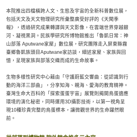
本院推出四檔橫跨人文、生態及宇宙的全新科普數位展，
包括天文及天文物理研究所彙整廣受好評的《天聞季
報》，透過研究成果轉譯與天文影像，在雲端世界穿越銀
河、凝視黑洞。民族學研究所博物館推出「魯凱日常：神
山部落 Aputwane家屋」數位展，研究團隊走入屏東縣霧
臺鄉魯凱族頭目Aputwane家訪談，細述家屋、家族與回
憶，呈現家族與部落交織而成的生命故事。
生物多樣性研究中心藉由「守護蔚藍交響曲：從認識到行
動的海洋三部曲」，分享知海、親海、愛海的教育精神。
臺灣生命大百科的「探索蛋蛋宇宙」展覽則揭開鳥蛋適應
環境的演化秘密，同時運用3D攝影技術，以第一視角呈
現10種珍貴完整的鳥蛋標本，讓微觀世界的生命躍然眼
前。