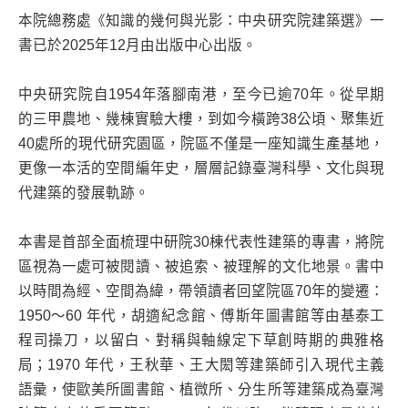
本院總務處《知識的幾何與光影：中央研究院建築選》一
書已於2025年12月由出版中心出版。
中央研究院自1954年落腳南港，至今已逾70年。從早期
的三甲農地、幾棟實驗大樓，到如今橫跨38公頃、聚集近
40處所的現代研究園區，院區不僅是一座知識生產基地，
更像一本活的空間編年史，層層記錄臺灣科學、文化與現
代建築的發展軌跡。
本書是首部全面梳理中研院30棟代表性建築的專書，將院
區視為一處可被閱讀、被追索、被理解的文化地景。書中
以時間為經、空間為緯，帶領讀者回望院區70年的變遷：
1950～60 年代，胡適紀念館、傅斯年圖書館等由基泰工
程司操刀，以留白、對稱與軸線定下草創時期的典雅格
局；1970 年代，王秋華、王大閎等建築師引入現代主義
語彙，使歐美所圖書館、植微所、分生所等建築成為臺灣