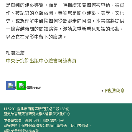
是單純的建築導覽，而是一幅描繪知識如何被容納、被實
作、被記錄的立體藍圖。無論您是關心建築、美學、文化
史，或想理解中研院如何從鄉野走向國際，本書都將提供
一條穿越時間的閱讀路徑，邀請您重新看見知識的形狀，
以及它在光影中留下的痕跡。
相關連結
中央研究院出版中心臉書粉絲專頁
回近期消息
115201 臺北市南港區研究院路二段128號
歷史語言研究所研究大樓5樓 數位文化中心
中央研究院
｜
聯絡我們
｜
網站問題回報
資安專區
｜
保有個資檔案公開項目彙整表
｜
使用者條款、
資訊安全與隱私權政策