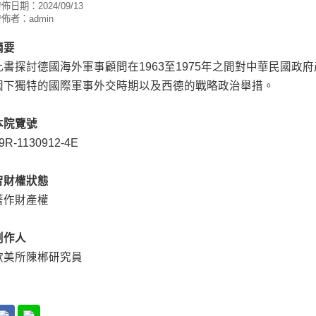
發佈日期：
2024/09/13
發佈者：
admin
摘要
此書探討德國海外軍事顧問在1963至1975年之間對中華民國政
圍下獨特的國際軍事外交時期以及西德的戰略政治舉措。
本院覽號
9R-1130912-4E
智財權狀態
著作財產權
創作人
歐美所陳郴研究員