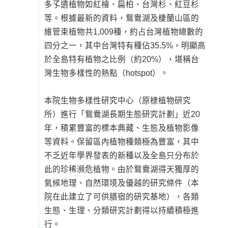
多孓遺植物如紅檜、扁柏、台灣杉、紅豆杉
等。根據最新的資料，鴛鴦湖及棲蘭山區的
維管束植物共1,009種，約占台灣植物總數的
四分之一，其中台灣特有種佔35.5%，明顯高
於全島特有植物之比例（約20%），堪稱台
灣生物多樣性的熱點（hotspot）。
本院生物多樣性研究中心（原棣植物研究
所）進行「鴛鴦湖長期生態研究計劃」近20
年，積累豐富的標本典藏、生態及植物影像
等資料。保留區內植物種類極為豐富，其中
不乏近年學界發表的新種以及全島只分布於
此的珍稀瀕危植物。由於鴛鴦湖得天獨厚的
氣候地理、自然環境及優越的研究條件（本
院在此建立了可供膳宿的研究基地），各類
生態、生理、分類研究計劃得以持續積極進
行。