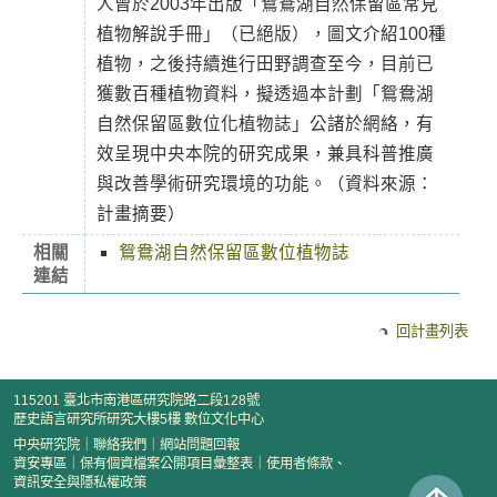
人曾於2003年出版「鴛鴦湖自然保留區常見
植物解說手冊」（已絕版），圖文介紹100種
植物，之後持續進行田野調查至今，目前已
獲數百種植物資料，擬透過本計劃「鴛鴦湖
自然保留區數位化植物誌」公諸於網絡，有
效呈現中央本院的研究成果，兼具科普推廣
與改善學術研究環境的功能。（資料來源：
計畫摘要）
相關
鴛鴦湖自然保留區數位植物誌
連結
回計畫列表
115201 臺北市南港區研究院路二段128號
歷史語言研究所研究大樓5樓 數位文化中心
中央研究院
｜
聯絡我們
｜
網站問題回報
資安專區
｜
保有個資檔案公開項目彙整表
｜
使用者條款、
資訊安全與隱私權政策