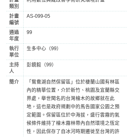
類別
計畫
AS-099-05
編號
通過
99
年度
執行
生多中心（99）
單位
主持
彭鏡毅（99）
人
簡介
「鴛鴦湖自然保留區」位於棲蘭山國有林區
內的精華位置，介於新竹、桃園及宜蘭縣交
界處，舉世聞名的台灣檜木的故鄉就在此
地，這也是政府規劃中的馬告國家公園之預
定範圍。保留區位於中海拔，盛行雲霧的氣
候條件維持了檜木霧林帶內自然環境之恆定
性，因此保存了自冰河時期遷徙至台灣的許