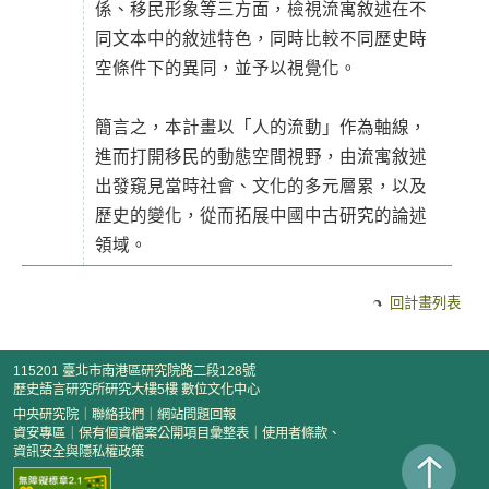
係、移民形象等三方面，檢視流寓敘述在不
同文本中的敘述特色，同時比較不同歷史時
空條件下的異同，並予以視覺化。
簡言之，本計畫以「人的流動」作為軸線，
進而打開移民的動態空間視野，由流寓敘述
出發窺見當時社會、文化的多元層累，以及
歷史的變化，從而拓展中國中古研究的論述
領域。
回計畫列表
115201 臺北市南港區研究院路二段128號
歷史語言研究所研究大樓5樓 數位文化中心
中央研究院
｜
聯絡我們
｜
網站問題回報
資安專區
｜
保有個資檔案公開項目彙整表
｜
使用者條款、
資訊安全與隱私權政策